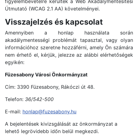
figyelembevételre kerültek a Web Akadálymentesítési
Útmutató (WCAG 2.1 AA) követelményei.
Visszajelzés és kapcsolat
Amennyiben a honlap használata során
akadálymentességi problémát tapasztal, vagy olyan
információhoz szeretne hozzáférni, amely Ön számára
nem érhető el, kérjük, jelezze az alábbi elérhetőségek
egyikén:
Füzesabony Városi Önkormányzat
Cím: 3390 Füzesabony, Rákóczi út 48.
Telefon:
36/542-500
E-mail:
honlap@fuzesabony.hu
A bejelentések kivizsgálását az önkormányzat a
lehető legrövidebb időn belül megkezdi.