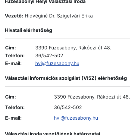
Füzesabonyi Helyi Választási Iroda
Vezető:
Hidvéginé Dr. Szigetvári Erika
Hivatali elérhetőség
Cím:
3390 Füzesabony, Rákóczi út 48.
Telefon:
36/542-502
E-mail:
hvi@fuzesabony.hu
Választási információs szolgálat (VISZ) elérhetőség
Cím:
3390 Füzesabony, Rákóczi út 48.
Telefon:
36/542-502
E-mail:
hvi@fuzesabony.hu
Választási iroda vezetőjének határozatai