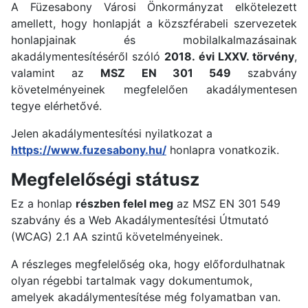
A Füzesabony Városi Önkormányzat elkötelezett
amellett, hogy honlapját a közszférabeli szervezetek
honlapjainak és mobilalkalmazásainak
akadálymentesítéséről szóló
2018. évi LXXV. törvény
,
valamint az
MSZ EN 301 549
szabvány
követelményeinek megfelelően akadálymentesen
tegye elérhetővé.
Jelen akadálymentesítési nyilatkozat a
https://www.fuzesabony.hu/
honlapra vonatkozik.
Megfelelőségi státusz
Ez a honlap
részben felel meg
az MSZ EN 301 549
szabvány és a Web Akadálymentesítési Útmutató
(WCAG) 2.1 AA szintű követelményeinek.
A részleges megfelelőség oka, hogy előfordulhatnak
olyan régebbi tartalmak vagy dokumentumok,
amelyek akadálymentesítése még folyamatban van.