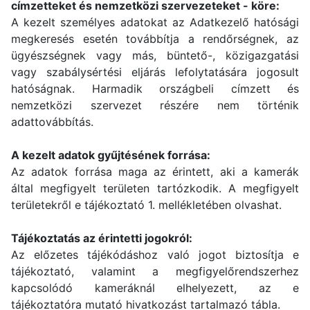
címzetteket és nemzetközi szervezeteket - köre:
A kezelt személyes adatokat az Adatkezelő hatósági
megkeresés esetén továbbítja a rendőrségnek, az
ügyészségnek vagy más, büntető-, közigazgatási
vagy szabálysértési eljárás lefolytatására jogosult
hatóságnak. Harmadik országbeli címzett és
nemzetközi szervezet részére nem történik
adattovábbítás.
A kezelt adatok gyűjtésének forrása:
Az adatok forrása maga az érintett, aki a kamerák
által megfigyelt területen tartózkodik. A megfigyelt
területekről e tájékoztató 1. mellékletében olvashat.
Tájékoztatás az érintetti jogokról:
Az előzetes tájékódáshoz való jogot biztosítja e
tájékoztató, valamint a megfigyelőrendszerhez
kapcsolódó kameráknál elhelyezett, az e
tájékoztatóra mutató hivatkozást tartalmazó tábla.