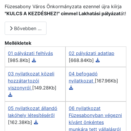
Füzesabony Város Önkormányzata ezennel újra kiírja
"KULCS A KEZDÉSHEZ!" címmel Lakhatási pályázat
át!
Bővebben …
Mellékletek
01 pályázati felhívás
02 pályázati adatlap
[985.8Kb]
[668.84Kb]
03 nyilatkozat közeli
04 befogadó
hozzátartozói
nyilatkozat
[167.96Kb]
viszonyról
[149.28Kb]
05 nyilatkozat állandó
06 nyilatkozat
lakóhely létesítéséről
Füzesabonyban végezni
[162.38Kb]
kívánt önkéntes
munkára tett vállalásról