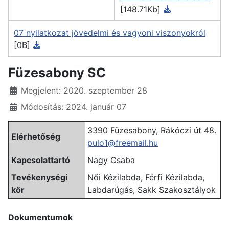
[148.71Kb]
07 nyilatkozat jövedelmi és vagyoni viszonyokról
[0B]
Füzesabony SC
Részletek
Megjelent: 2020. szeptember 28
Módosítás: 2024. január 07
3390 Füzesabony, Rákóczi út 48.
Elérhetőség
pulo1@freemail.hu
Kapcsolattartó
Nagy Csaba
Tevékenységi
Női Kézilabda, Férfi Kézilabda,
kör
Labdarúgás, Sakk Szakosztályok
Dokumentumok