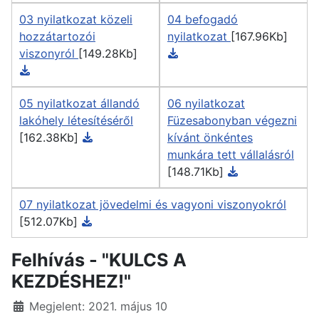
03 nyilatkozat közeli
04 befogadó
hozzátartozói
nyilatkozat
[167.96Kb]
viszonyról
[149.28Kb]
05 nyilatkozat állandó
06 nyilatkozat
lakóhely létesítéséről
Füzesabonyban végezni
[162.38Kb]
kívánt önkéntes
munkára tett vállalásról
[148.71Kb]
07 nyilatkozat jövedelmi és vagyoni viszonyokról
[512.07Kb]
Felhívás - "KULCS A
KEZDÉSHEZ!"
Részletek
Megjelent: 2021. május 10