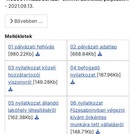
- 2021.09.13.
Bővebben …
Mellékletek
01 pályázati felhívás
02 pályázati adatlap
[980.22Kb]
[668.84Kb]
03 nyilatkozat közeli
04 befogadó
hozzátartozói
nyilatkozat
[167.96Kb]
viszonyról
[149.28Kb]
05 nyilatkozat állandó
06 nyilatkozat
lakóhely létesítéséről
Füzesabonyban végezni
[162.38Kb]
kívánt önkéntes
munkára tett vállalásról
[148.71Kb]