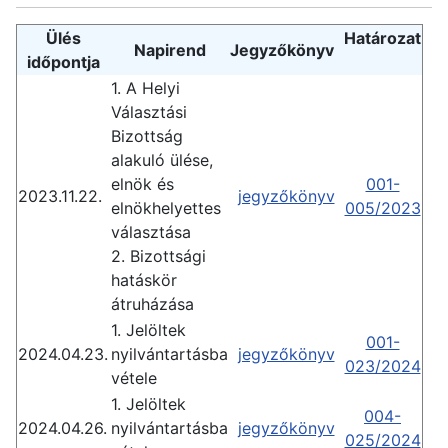
Ülés
Határozat
Napirend
Jegyzőkönyv
időpontja
1. A Helyi
Választási
Bizottság
alakuló ülése,
elnök és
001-
2023.11.22.
jegyzőkönyv
elnökhelyettes
005/2023
választása
2. Bizottsági
hatáskör
átruházása
1. Jelöltek
001-
2024.04.23.
nyilvántartásba
jegyzőkönyv
023/2024
vétele
1. Jelöltek
004-
2024.04.26.
nyilvántartásba
jegyzőkönyv
025/2024