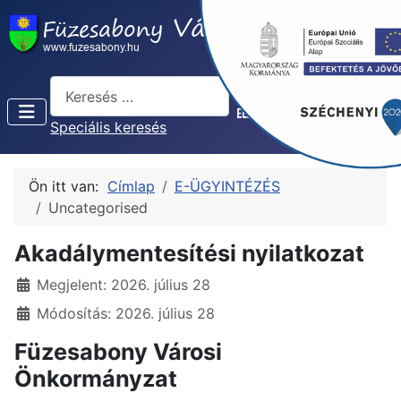
Keresés...
Speciális keresés
Ön itt van:
Címlap
E-ÜGYINTÉZÉS
Uncategorised
Akadálymentesítési nyilatkozat
Részletek
Megjelent: 2026. július 28
Módosítás: 2026. július 28
Füzesabony Városi
Önkormányzat