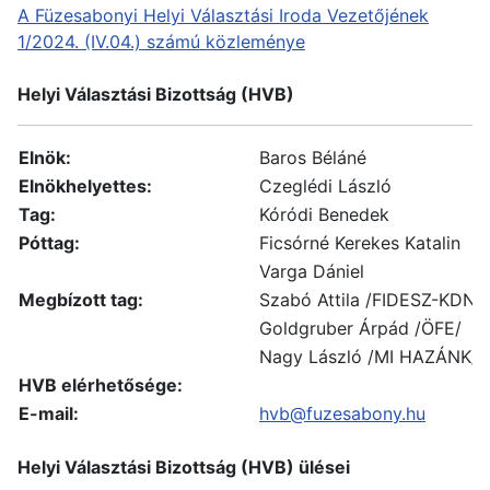
A Füzesabonyi Helyi Választási Iroda Vezetőjének
1/2024. (IV.04.) számú közleménye
Helyi Választási Bizottság (HVB)
Elnök:
Baros Béláné
Elnökhelyettes:
Czeglédi László
Tag:
Kóródi Benedek
Póttag:
Ficsórné Kerekes Katalin
Varga Dániel
Megbízott tag:
Szabó Attila /FIDESZ-KDNP
Goldgruber Árpád /ÖFE/
Nagy László /MI HAZÁNK/
HVB elérhetősége:
E-mail:
hvb@fuzesabony.hu
Helyi Választási Bizottság (HVB) ülései