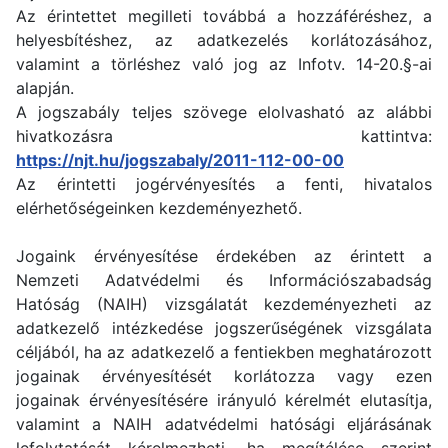
Az érintettet megilleti továbbá a hozzáféréshez, a
helyesbítéshez, az adatkezelés korlátozásához,
valamint a törléshez való jog az Infotv. 14-20.§-ai
alapján.
A jogszabály teljes szövege elolvasható az alábbi
hivatkozásra kattintva:
https://njt.hu/jogszabaly/2011-112-00-00
Az érintetti jogérvényesítés a fenti, hivatalos
elérhetőségeinken kezdeményezhető.
Jogaink érvényesítése érdekében az érintett a
Nemzeti Adatvédelmi és Információszabadság
Hatóság (NAIH) vizsgálatát kezdeményezheti az
adatkezelő intézkedése jogszerűségének vizsgálata
céljából, ha az adatkezelő a fentiekben meghatározott
jogainak érvényesítését korlátozza vagy ezen
jogainak érvényesítésére irányuló kérelmét elutasítja,
valamint a NAIH adatvédelmi hatósági eljárásának
lefolytatását kérelmezheti, ha megítélése szerint