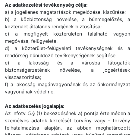
Az adatkezelési tevékenység célja:
a) a jogellenes magatartások megelőzése, kiszűrése;
b) a közbiztonság növelése, a bűnmegelőzés, a
közterület általános rendjének biztosítása;
c) a megfigyelt közterületen található vagyon
megóvása, felügyelete,
d) a közterület-felügyeleti tevékenységnek és a
rendőrség bűnüldöző tevékenységének segítése,
e) a lakosság és a városba látogatók
biztonságérzetének növelése, a jogsértések
visszaszorítása;
f) a lakosság magánvagyonának és az önkormányzat
vagyonának védelme.
Az adatkezelés jogalapja:
Az Infotv. 5.§ (1) bekezdésének a) pontja értelmében a
személyes adatok kezelését törvény vagy - törvény
felhatalmazása alapján, az abban meghatározott
körben, különleges adatnak vagy bűnügyi személyes