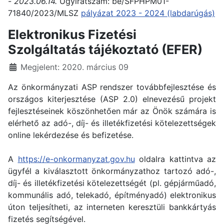
-
2023.06.14.
Ügyiratszám: be/SFPHPM01-
71840/2023/MLSZ
pályázat 2023 - 2024 (labdarúgás)
Elektronikus Fizetési
Szolgáltatás tájékoztató (EFER)
Részletek
Megjelent: 2020. március 09
Az önkormányzati ASP rendszer továbbfejlesztése és
országos kiterjesztése (ASP 2.0) elnevezésű projekt
fejlesztéseinek köszönhetően már az Önök számára is
elérhető az adó-, díj- és illetékfizetési kötelezettségek
online lekérdezése és befizetése.
A
https://e-onkormanyzat.gov.hu
oldalra kattintva az
ügyfél a kiválasztott önkormányzathoz tartozó adó-,
díj- és illetékfizetési kötelezettségét (pl. gépjárműadó,
kommunális adó, telekadó, építményadó) elektronikus
úton teljesítheti, az interneten keresztüli bankkártyás
fizetés segítségével.