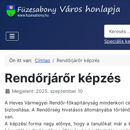
Keresés...
Speciális k
Ön itt van:
Címlap
Rendőrjárőr képzés
Rendőrjárőr képzés
Részletek
Megjelent: 2025. szeptember 10
A Heves Vármegyei Rendőr-főkapitányság mindenkori cél
biztosítása. A Rendőrség hivatásos állományába történő
van.
A képzési forma nagy előnye, hogy a tanulókat már a k