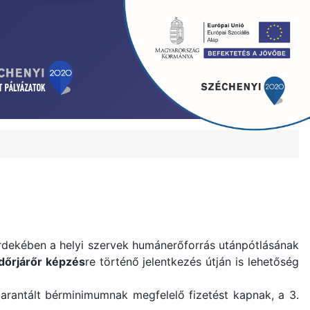
rdekében a helyi szervek humánerőforrás utánpótlásának
dőrjárőr képzés
re történő jelentkezés útján is lehetőség
arantált bérminimumnak megfelelő fizetést kapnak, a 3.