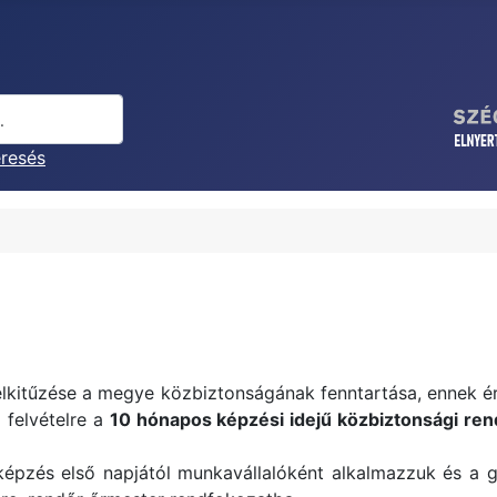
eresés
kitűzése a megye közbiztonságának fenntartása, ennek é
 felvételre a
10 hónapos képzési idejű közbiztonsági ren
épzés első napjától munkavállalóként alkalmazzuk és a g