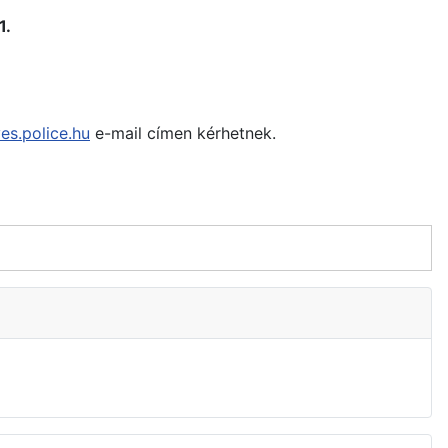
1.
es.police.hu
e-mail címen kérhetnek.