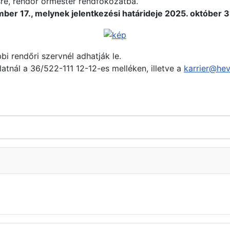
re, rendőr őrmester rendfokozatba.
er 17., melynek jelentkezési határideje 2025. október 3
i rendőri szervnél adhatják le.
latnál a 36/522-111 12-12-es melléken, illetve a
karrier@hev