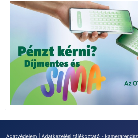
Adatvédelem
|
Adatkezelési tájékoztató - kamerarendsz