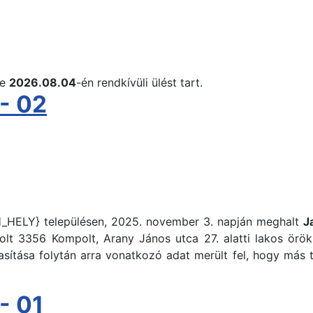
te
2026.08.04
-én rendkívüli ülést tart.
- 02
HELY} településen, 2025. november 3. napján meghalt
J
 volt 3356 Kompolt, Arany János utca 27. alatti lakos örö
asítása folytán arra vonatkozó adat merült fel, hogy más
- 01