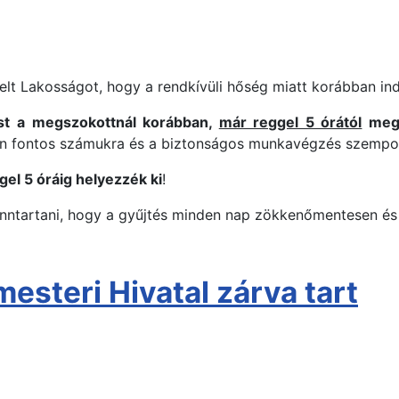
elt Lakosságot, hogy a rendkívüli hőség miatt korábban ind
ést a megszokottnál korábban,
már reggel 5 órától
megk
ten fontos számukra és a biztonságos munkavégzés szempon
el 5 óráig helyezzék ki
!
enntartani, hogy a gyűjtés minden nap zökkenőmentesen és
mesteri Hivatal zárva tart