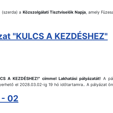
.
(szerda) a
Közszolgálati Tisztviselők Napja
, amely Füzes
yázat "KULCS A KEZDÉSHEZ"
ULCS A KEZDÉSHEZ!" címmel Lakhatási pályázatát!
A pál
a nyerhető el 2028.03.02-ig 19 hó időtartamra.. A pályázat
 - 02