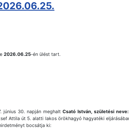
 2026.06.25.
te
2026.06.25
-én ülést tart.
. június 30. napján meghalt
Csató István, születési neve
sef Attila út 5. alatti lakos örökhagyó hagyatéki eljárásában
hirdetményt bocsátja ki: