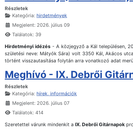
Részletek
Kategória:
hirdetmények
Megjelent: 2026. július 09
Találatok: 39
Hirdetményi idézés
- A közjegyző a Kál településen, 2
születési neve: Mátyók Sára) volt 3350 Kál, Akácos utca
történt visszautasítása folytán arra vonatkozó adat mer
Meghívó - IX. Debrői Gitá
Részletek
Kategória:
hírek, információk
Megjelent: 2026. július 07
Találatok: 414
Szeretettel várunk mindenkit a
IX. Debrői Gitárnapok
pro