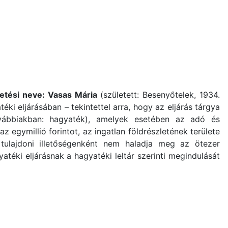
letési neve: Vasas Mária
(született: Besenyőtelek, 1934.
ki eljárásában – tekintettel arra, hogy az eljárás tárgya
továbbiakban: hagyaték), amelyek esetében az adó és
 egymillió forintot, az ingatlan földrészletének területe
e tulajdoni illetőségenként nem haladja meg az ötezer
atéki eljárásnak a hagyatéki leltár szerinti megindulását