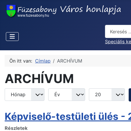
Keresés...
Speciális k
Ön itt van:
Címlap
ARCHÍVUM
ARCHÍVUM
Hónap
Év
Tételek #
Szűrők
Képviselő-testületi ülés -
Részletek