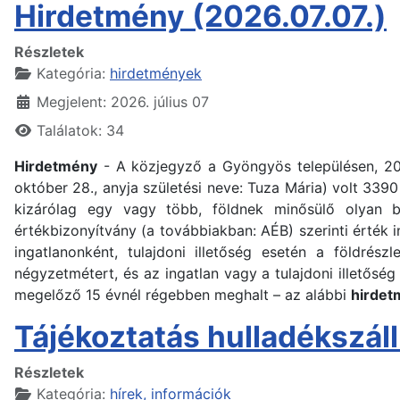
Hirdetmény (2026.07.07.)
Részletek
Kategória:
hirdetmények
Megjelent: 2026. július 07
Találatok: 34
Hirdetmény
- A közjegyző a Gyöngyös településen, 2
október 28., anyja születési neve: Tuza Mária) volt 3390
kizárólag egy vagy több, földnek minősülő olyan be
értékbizonyítvány (a továbbiakban: AÉB) szerinti érték i
ingatlanonként, tulajdoni illetőség esetén a földrés
négyzetmétert, és az ingatlan vagy a tulajdoni illetőség
megelőző 15 évnél régebben meghalt – az alábbi
hirdet
Tájékoztatás hulladékszál
Részletek
Kategória:
hírek, információk