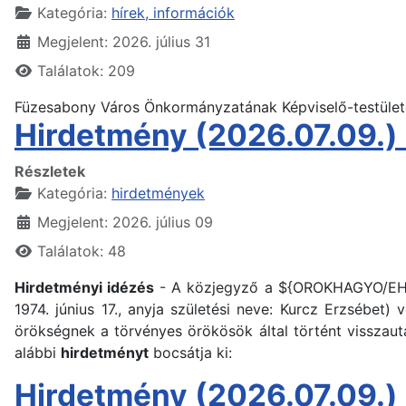
Kategória:
hírek, információk
Megjelent: 2026. július 31
Találatok: 209
Füzesabony Város Önkormányzatának Képviselő-testüle
Hirdetmény (2026.07.09.) 
Részletek
Kategória:
hirdetmények
Megjelent: 2026. július 09
Találatok: 48
Hirdetményi idézés
- A közjegyző a ${OROKHAGYO/EH_
1974. június 17., anyja születési neve: Kurcz Erzsébet)
örökségnek a törvényes örökösök által történt visszaut
alábbi
hirdetményt
bocsátja ki:
Hirdetmény (2026.07.09.) 