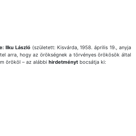
e: Ilku László
(született: Kisvárda, 1958. április 19., anyja
ttel arra, hogy az örökségnek a törvényes örökösök által
am örököl – az alábbi
hirdetményt
bocsátja ki: