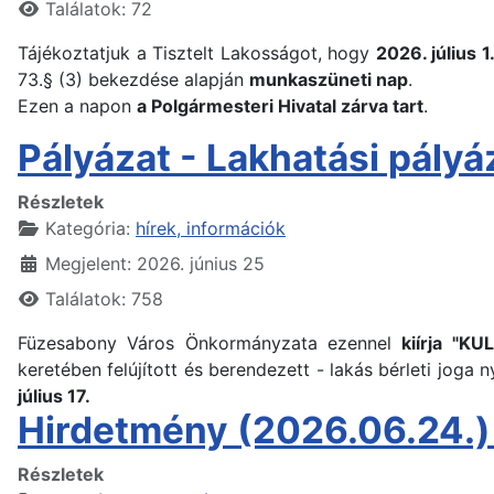
Találatok: 72
Tájékoztatjuk a Tisztelt Lakosságot, hogy
2026. július 1
73.§ (3) bekezdése alapján
munkaszüneti nap
.
Ezen a napon
a Polgármesteri Hivatal zárva tart
.
Pályázat - Lakhatási pál
Részletek
Kategória:
hírek, információk
Megjelent: 2026. június 25
Találatok: 758
Füzesabony Város Önkormányzata ezennel
kiírja "K
keretében felújított és berendezett - lakás bérleti jog
július 17.
Hirdetmény (2026.06.24.)
Részletek