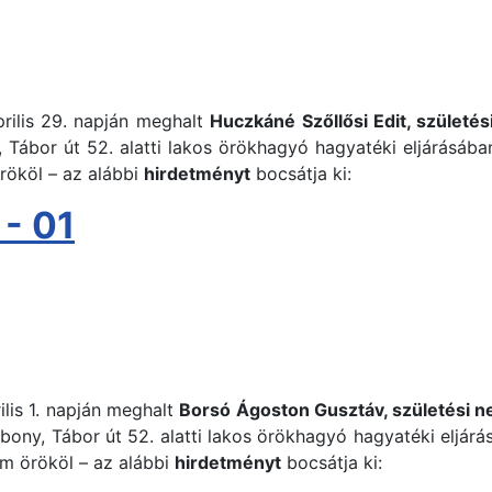
rilis 29. napján meghalt
Huczkáné Szőllősi Edit, születési
 Tábor út 52. alatti lakos örökhagyó hagyatéki eljárásában 
rököl – az alábbi
hirdetményt
bocsátja ki:
- 01
ilis 1. napján meghalt
Borsó Ágoston Gusztáv, születési 
sabony, Tábor út 52. alatti lakos örökhagyó hagyatéki eljár
m örököl – az alábbi
hirdetményt
bocsátja ki: