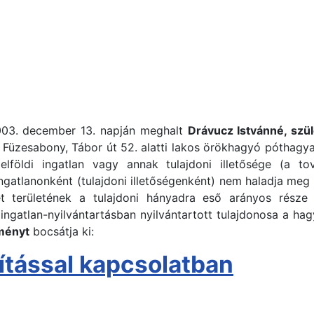
003. december 13. napján meghalt
Drávucz Istvánné, szü
 Füzesabony, Tábor út 52. alatti lakos örökhagyó póthagyaté
lföldi ingatlan vagy annak tulajdoni illetősége (a 
ngatlanonként (tulajdoni illetőségenként) nem haladja meg az
zlet területének a tulajdoni hányadra eső arányos rész
 ingatlan-nyilvántartásban nyilvántartott tulajdonosa a hagy
ményt
bocsátja ki:
lítással kapcsolatban