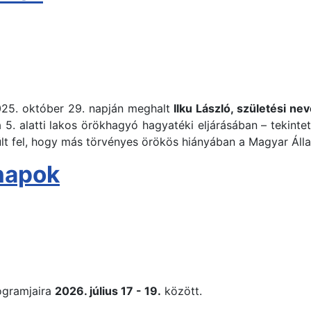
025. október 29. napján meghalt
Ilku László, születési nev
 5. alatti lakos örökhagyó hagyatéki eljárásában – tekinte
ült fel, hogy más törvényes örökös hiányában a Magyar Áll
rnapok
gramjaira
2026. július 17 - 19.
között.