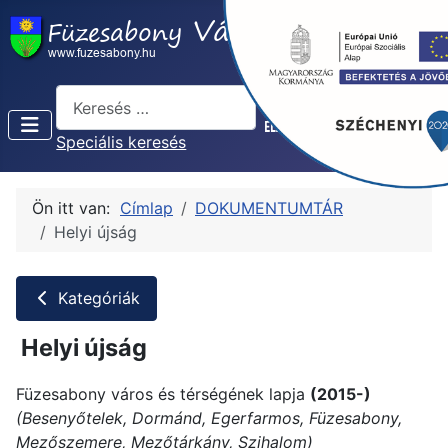
Keresés...
Speciális keresés
Ön itt van:
Címlap
DOKUMENTUMTÁR
Helyi újság
Kategóriák
Helyi újság
Füzesabony város és térségének lapja
(2015-)
(Besenyőtelek, Dormánd, Egerfarmos, Füzesabony,
Mezőszemere, Mezőtárkány, Szihalom)