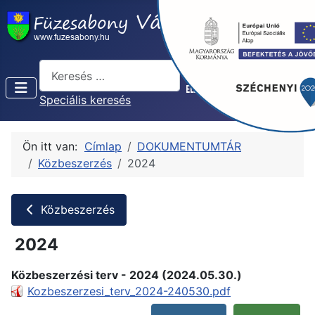
Keresés...
Speciális keresés
Ön itt van:
Címlap
DOKUMENTUMTÁR
Közbeszerzés
2024
Közbeszerzés
2024
Közbeszerzési terv - 2024 (2024.05.30.)
Kozbeszerzesi_terv_2024-240530.pdf