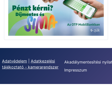
Adatvédelem
|
Adatkezelési
Akadálymentesítési nyila
tájékoztató - kamerarendszer
Impresszum