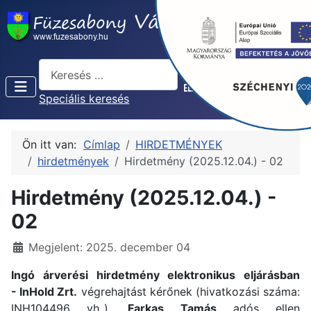
Keresés...
Speciális keresés
Ön itt van:
Címlap
HIRDETMÉNYEK
hirdetmények
Hirdetmény (2025.12.04.) - 02
Hirdetmény (2025.12.04.) -
02
Részletek
Megjelent: 2025. december 04
Ingó árverési hirdetmény elektronikus eljárásban
- InHold Zrt.
végrehajtást kérőnek (hivatkozási száma:
INH104496 vh_),
Farkas Tamás
adós ellen