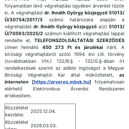
folyamatban lévő végrehajtási ügyében árverést tűzök
ki. A végrehajtást
dr. Ihnáth György közjegyző 51013/
Ü/30754/2017/3
számú határozata alapján a
végrehajtást
dr. Ihnáth György közjegyző
a(z)
51013/
Ü/70593/2025/2
számon kiállított végrehajtási lappal
rendelte el,
TELEFONSZOLGÁLTATÁSI SZERZŐDÉS
címen fennálló
450 273 Ft és járulékai
iránt. A
bírósági végrehajtásról szóló 1994. évi LIII. törvény
(továbbiakban Vht.) 132/B.§ - 132/G.§-ában írt
rendelkezések szerint az alábbi ingóságot a Magyar
Bírósági Végrehajtói Kar által működtetett,
az
interneten [
https://arveres.mbvk.hu
]
folyamatosan
elérhető Elektronikus Árverési Rendszeren
értékesítem.
Közzététel
2025.12.04.
kezdete:
Közzététel
2026.03.03.
vége: