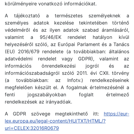
körülményeire vonatkozó információkat.
A tájékoztató a természetes személyeknek a
személyes adatok kezelése tekintetében történő
védelméről és az ilyen adatok szabad áramlásáról,
valamint a 95/46/EK rendelet hatályon kívül
helyezéséről szóló, az Európai Parlament és a Tanács
(EU) 2016/679 rendelete (a továbbiakban: általános
adatvédelmi rendelet vagy GDPR), valamint az
információs önrendelkezési jogról és az
információszabadságról szóló 2011. évi CXII. törvény
(a továbbiakban: az Infotv.) rendelkezéseinek
megfelelően készült el. A fogalmak értelmezésénél a
fenti jogszabályokban foglalt értelmező
rendelkezések az irányadóak.
A GDPR szövege megtekinthető itt:
https://eur-
lex.europa.eu/legal-content/HU/TXT/HTML/?
uri=CELEX:32016R0679