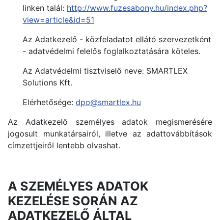
linken talál:
http://www.fuzesabony.hu/index.php?
view=article&id=51
Az Adatkezelő - közfeladatot ellátó szervezetként
- adatvédelmi felelős foglalkoztatására köteles.
Az Adatvédelmi tisztviselő neve: SMARTLEX
Solutions Kft.
Elérhetősége:
dpo@smartlex.hu
Az Adatkezelő személyes adatok megismerésére
jogosult munkatársairól, illetve az adattovábbítások
címzettjeiről lentebb olvashat.
A SZEMÉLYES ADATOK
KEZELÉSE SORÁN AZ
ADATKEZELŐ ÁLTAL