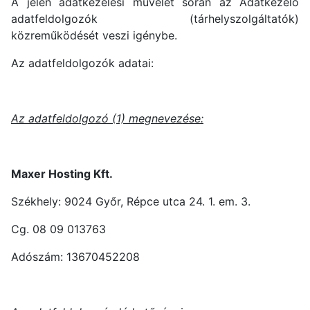
A jelen adatkezelési művelet során az Adatkezelő
adatfeldolgozók (tárhelyszolgáltatók)
közreműködését veszi igénybe.
Az adatfeldolgozók adatai:
Az adatfeldolgozó (1) megnevezése:
Maxer Hosting Kft.
Székhely: 9024 Győr, Répce utca 24. 1. em. 3.
Cg. 08 09 013763
Adószám: 13670452208