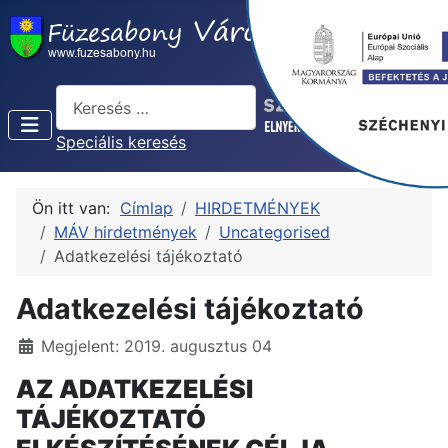
Keresés...
Speciális keresés
Ön itt van:
Címlap
HIRDETMÉNYEK
MÁV hirdetmények
Uncategorised
Adatkezelési tájékoztató
Adatkezelési tájékoztató
Részletek
Megjelent: 2019. augusztus 04
AZ ADATKEZELÉSI
TÁJÉKOZTATÓ