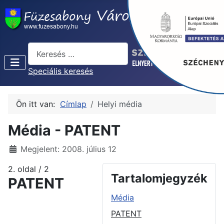
Keresés...
Speciális keresés
Ön itt van:
Címlap
Helyi média
Média - PATENT
Részletek
Megjelent: 2008. július 12
2. oldal / 2
Tartalomjegyzék
PATENT
Média
PATENT