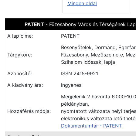
Minden oldal
PATENT
- Füzesabony Város és Térségének Lap
A lap címe:
PATENT
Besenyőtelek, Dormánd, Egerfa
Tárgyköre:
Füzesabony, Mezőszemere, Mező
Szihalom időszaki lapja
Azonosító:
ISSN 2415-9921
A kiadvány ára:
ingyenes
Megjelenik 2 havonta 6.000-10.
példányban.
Hozzáférés módja:
nyomtatott változata helyi terje
elektronikus változata letölthető
Dokumentumtár - PATENT