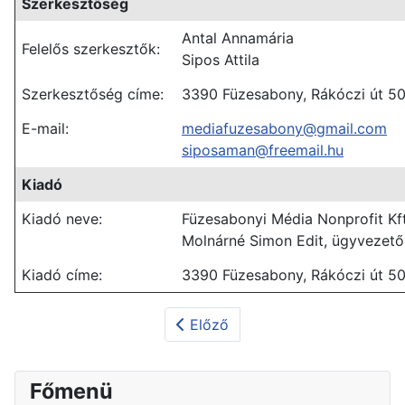
Szerkesztőség
Antal Annamária
Felelős szerkesztők:
Sipos Attila
Szerkesztőség címe:
3390 Füzesabony, Rákóczi út 50
E-mail:
mediafuzesabony@gmail.com
siposaman@freemail.hu
Kiadó
Kiadó neve:
Füzesabonyi Média Nonprofit Kft
Molnárné Simon Edit, ügyvezető
Kiadó címe:
3390 Füzesabony, Rákóczi út 50
Előző
Főmenü