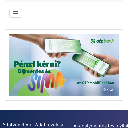
Adatvédelem
|
Adatkezelési
Akadálymentesítési nyila